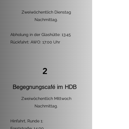
Zweiwöchentlich Dienstag
Nachmittag.
Abholung in der Glashütte: 13:45
Rückfahrt: AWO: 17:00 Uhr
2
Begegnungscafé im HDB
Zweiwöchentlich Mittwoch
Nachmittag.
Hinfahrt, Runde 1:
Forststraße: 14:00