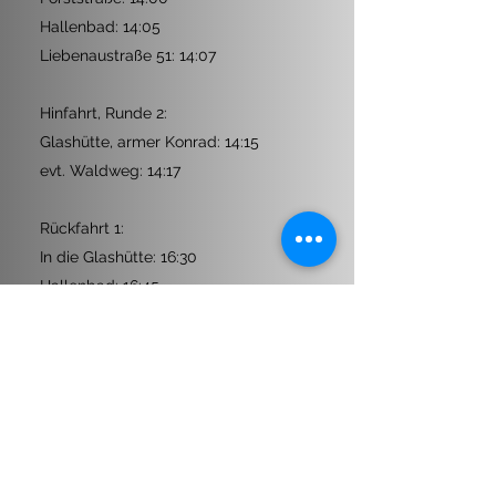
Hallenbad: 14:05
Liebenaustraße 51: 14:07
Hinfahrt, Runde 2:
Glashütte, armer Konrad: 14:15
evt. Waldweg: 14:17
Rückfahrt 1:
In die Glashütte: 16:30
Hallenbad: 16:45
evt. Forststraße: 16:47
3